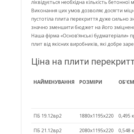
ліквідується необхідна кількість бетонної
Виконання цих умов дозволяє досягти міцн
пустотіла плита перекриття дуже сильно 
значно зменшити бюджет на його зміцненн
Наша фірма «Основ’янські будматеріали» п
плит від якісних виробників, які добре за
Ціна на плити перекрит
НАЙМЕНУВАННЯ
РОЗМІРИ
ОБ'Є
НАЙМЕНУВАННЯ
РОЗМІРИ
ОБ'Є
ПБ 19.12вр2
1880х1195х220
0,495 
ПБ 21.12вр2
2080х1195х220
0,548 