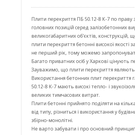
Плити перекриття ПБ 50.12-8 К-7 по праву
головних позицій серед залізобетонних вир
великогабаритних об’єктів, конструкцій, 
плити перекриття бетонні високої якості 
не перший рік, тому можемо запропонувати
Багато приватних осіб у Харкові цінують п
Зауважимо, що плити перекриття являють 
Використання бетонних плит перекриття га
50.12-8 К-7 мають високі тепло- і звукоізо
великих тимчасових витрат.
Плити бетонні прийнято поділяти на кілька
від типу, різниться і використання у будівн
збірно-монолітні.
Не варто забувати і про основний принцип,