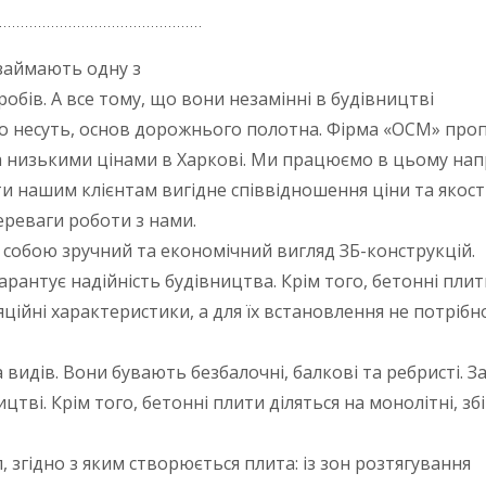
 займають одну з
обів. А все тому, що вони незамінні в будівництві
що несуть, основ дорожнього полотна. Фірма «ОСМ» про
за низькими цінами в Харкові. Ми працюємо в цьому на
 нашим клієнтам вигідне співвідношення ціни та якості
ереваги роботи з нами.
собою зручний та економічний вигляд ЗБ-конструкцій.
рантує надійність будівництва. Крім того, бетонні пли
ляційні характеристики, а для їх встановлення не потрібн
 видів. Вони бувають безбалочні, балкові та ребристі. 
ицтві. Крім того, бетонні плити діляться на монолітні, збі
 згідно з яким створюється плита: із зон розтягування