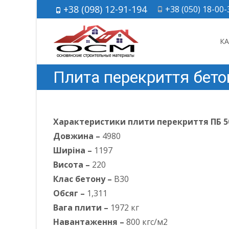
+38 (098) 12-91-194
+38 (050) 18-00-
Skip 
К
Плита перекриття бето
Характеристики плити перекриття ПБ 50.
Довжина –
4980
Ширіна –
1197
Висота –
220
Клас бетону –
В30
Обсяг –
1,311
Вага плити –
1972 кг
Навантаження –
800 кгс/м2