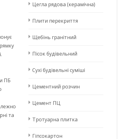
Цегла рядова (керамічна)
Плити перекриття
понує
Щебінь гранітний
прямку
Пісок будівельний
.
Сухі будівельні суміші
ти ПБ
Цементний розчин
о
Цемент ПЦ
Залежно
рні та
Тротуарна плитка
Гіпсокартон