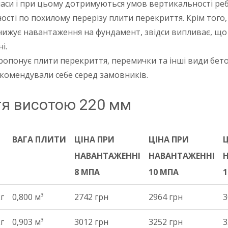
 маси і при цьому дотримуються умов вертикальності реб
ості по похилому перерізу плити перекриття. Крім того,
знижує навантаження на фундамент, звідси випливає, щ
і.
ропонує плити перекриття, перемички та інші види бет
рекомендували себе серед замовників.
тя висотою 220 мм
М
ВАГА ПЛИТИ
ЦІНА ПРИ
ЦІНА ПРИ
Ц
НАВАНТАЖЕННІ
НАВАНТАЖЕННІ
8 МПА
10 МПА
1
М
ВАГА ПЛИТИ
ЦІНА ПРИ
ЦІНА ПРИ
Ц
кг
0,800 м³
2742 грн
2964 грн
3
НАВАНТАЖЕННІ
НАВАНТАЖЕННІ
кг
0,903 м³
3012 грн
3252 грн
3
8 МПА
10 МПА
1