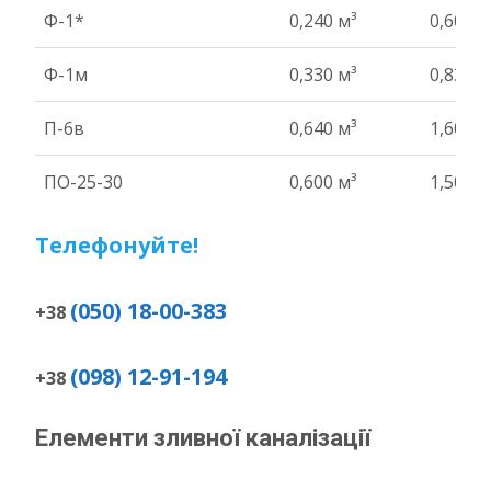
НАЙМЕНУВАННЯ ВИРОБУ
ОБ'ЄМ,М.КУБ.
ВАГА Т
Ф-1*
0,240 м³
0,60 т
Ф-1м
0,330 м³
0,83 т
П-6в
0,640 м³
1,60 т
ПО-25-30
0,600 м³
1,50 т
Телефонуйте!
(050) 18-00-383
+38
(098) 12-91-194
+38
Елементи зливної каналізації