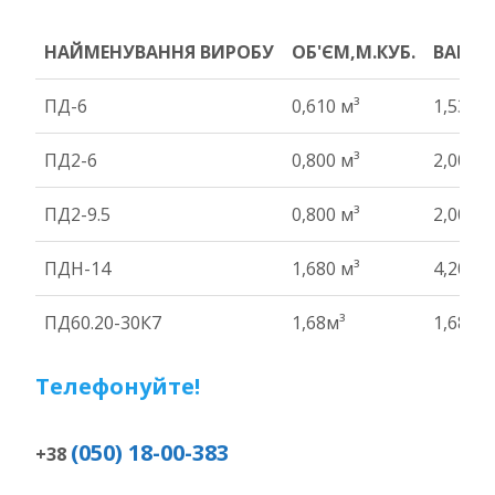
НАЙМЕНУВАННЯ ВИРОБУ
ОБ'ЄМ,М.КУБ.
ВАГА Т
НАЙМЕНУВАННЯ ВИРОБУ
ОБ'ЄМ,М.КУБ.
ВАГА Т
ПД-6
0,610 м³
1,53 т
ПД2-6
0,800 м³
2,00 т
ПД2-9.5
0,800 м³
2,00 т
ПДН-14
1,680 м³
4,20 т
ПД60.20-30К7
1,68м³
1,680 4
Телефонуйте!
(050) 18-00-383
+38