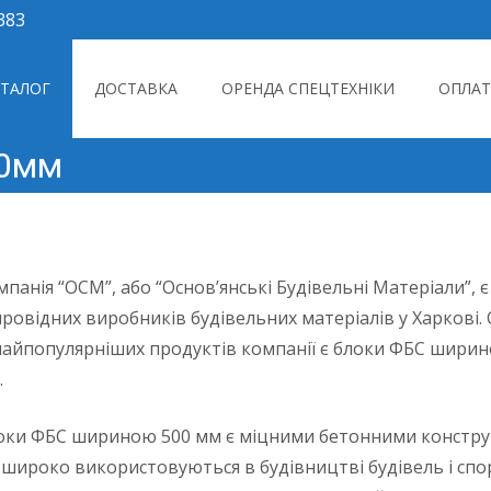
383
to content
АТАЛОГ
ДОСТАВКА
ОРЕНДА СПЕЦТЕХНІКИ
ОПЛАТ
00мм
мпанія “ОСМ”, або “Основ’янські Будівельні Матеріали”, 
 провідних виробників будівельних матеріалів у Харкові
 найпопулярніших продуктів компанії є блоки ФБС шири
.
оки ФБС шириною 500 мм є міцними бетонними констру
і широко використовуються в будівництві будівель і спо