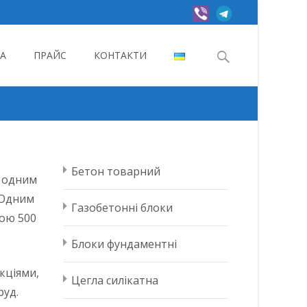
Search
А
ПРАЙС
КОНТАКТИ
for:
Бетон товарний
є одним
. Одним
Газобетонні блоки
ною 500
Блоки фундаментні
кціями,
Цегла силікатна
руд.