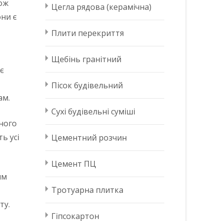
кож
Цегла рядова (керамічна)
они є
Плити перекриття
Щебінь гранітний
є
Пісок будівельний
ам.
Сухі будівельні суміші
жного
ь усі
Цементний розчин
Цемент ПЦ
им
Тротуарна плитка
ту.
Гіпсокартон