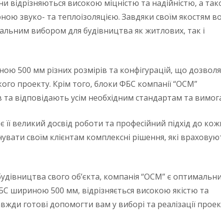
ни відрізняються високою міцністю та надійністю, а та
рною звуко- та теплоізоляцією. Завдяки своїм якостям в
еальним вибором для будівництва як житлових, так і
ою 500 мм різних розмірів та конфігурацій, що дозволя
ого проекту. Крім того, блоки ФБС компанії “ОСМ”
в та відповідають усім необхідним стандартам та вимог
є її великий досвід роботи та професійний підхід до ко
увати своїм клієнтам комплексні рішення, які враховуют
удівництва свого об’єкта, компанія “ОСМ” є оптимальн
БС шириною 500 мм, відрізняється високою якістю та
завжди готові допомогти вам у виборі та реалізації проек