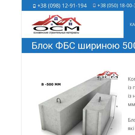
+38 (098) 12-91-194
+38 (050) 18-00-
Skip 
К
Блок ФБС шириною 5
Ко
із
із
мм
Бл
як