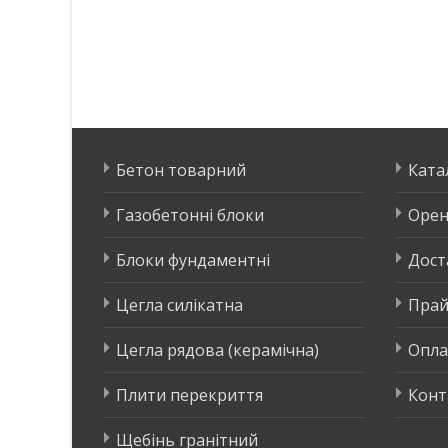
Бетон товарний
Ката
Газобетонні блоки
Орен
Блоки фундаментні
Дост
Цегла силікатна
Прай
Цегла рядова (керамічна)
Опла
Плити перекриття
Конт
Щебінь гранітний