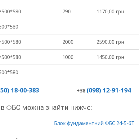
*500*580
790
1170,00 грн
500*580
*500*580
2000
2590,00 грн
*500*580
1000
1450,00 грн
500*580
050) 18-00-383
(098) 12-91-194
+38
ів ФБС можна знайти нижче:
Блок фундаментний ФБС 24-5-6Т