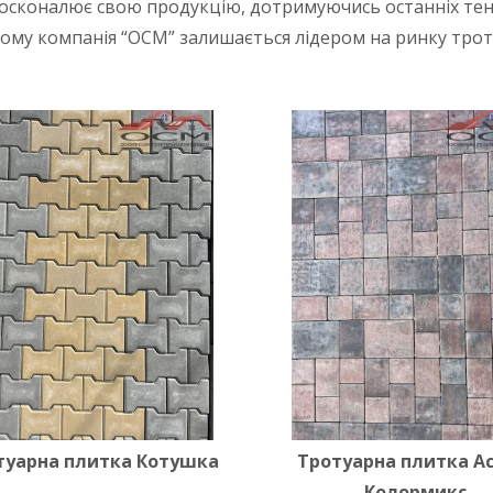
досконалює свою продукцію, дотримуючись останніх те
цьому компанія “ОСМ” залишається лідером на ринку тро
туарна плитка Котушка
Тротуарна плитка Ас
Колормикс