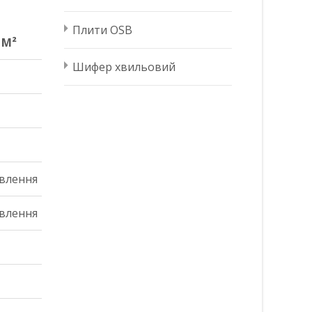
Плити OSB
 М²
Шифер хвильовий
 М²
овлення
овлення