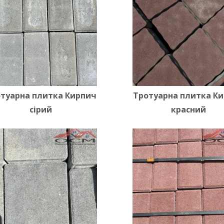
туарна плитка Кирпич
Тротуарна плитка К
сірий
красний