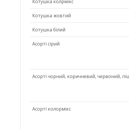
Котушка колрмікс
Котушка жовтий
Котушка білий
Асорті сірий
Асорті чорний, коричневий, червоний, п
Асорті колормікс