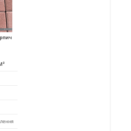
ирпич
М²
М²
влення