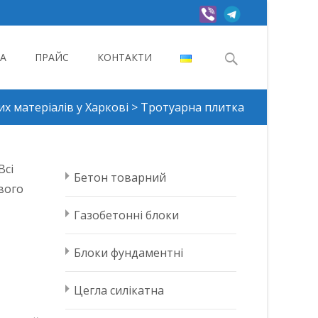
Search
А
ПРАЙС
КОНТАКТИ
for:
х матеріалів у Харкові
>
Тротуарна плитка
Всі
Бетон товарний
вого
Газобетонні блоки
Блоки фундаментні
Цегла силікатна