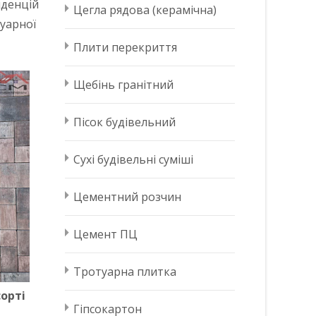
нденцій
Цегла рядова (керамічна)
туарної
Плити перекриття
Щебінь гранітний
Пісок будівельний
Сухі будівельні суміші
Цементний розчин
Цемент ПЦ
Тротуарна плитка
орті
Гіпсокартон